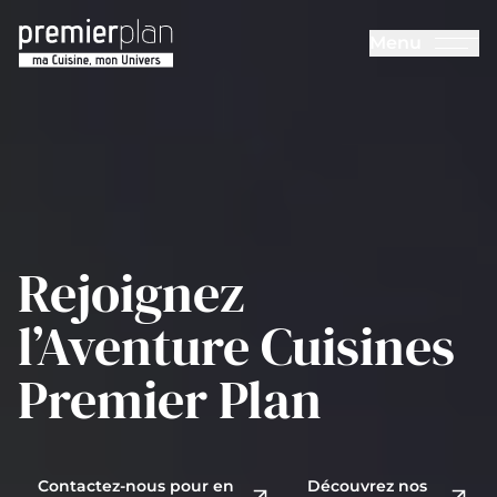
Aller au contenu principal
Menu
Cuisines Premier Plan
Rejoignez
l’Aventure
Cuisines
Premier Plan
Contactez-nous pour en
Découvrez nos