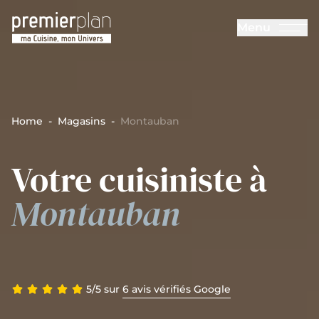
Aller au contenu principal
Menu
Cuisines Premier Plan
Home
-
Magasins
-
Montauban
Votre cuisiniste à
Montauban
5/5 sur
6 avis vérifiés Google