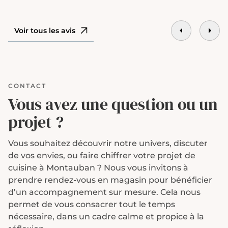
faire visua
s’est pas
montrer u
Voir tous les avis
nous a pr
déjà comm
cuisiner, 
concret, c
CONTACT
déjà. Les finitions sont nickels, les
Vous avez une question ou un
matériaux
surtout, o
projet ?
laissé au 
pro, à l’é
Vous souhaitez découvrir notre univers, discuter
réactif. On recommande Premier
de vos envies, ou faire chiffrer votre projet de
Plan les 
cuisine à Montauban
? Nous vous invitons à
merci à B
prendre rendez-vous en magasin
pour bénéficier
gentilless
d’un accompagnement sur mesure. Cela nous
la cuisine
permet de vous consacrer tout le temps
nécessaire, dans un cadre calme et propice à la