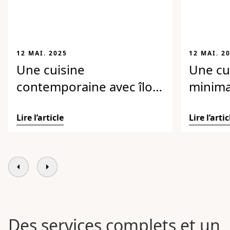
12 MAI. 2025
12 MAI. 2
Une cuisine
Une cui
contemporaine avec îlot
minimal
central
Lire l’article
Lire l’artic
Des services complets et un