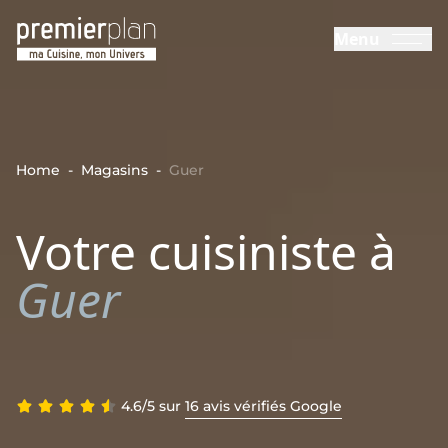
Aller au contenu principal
Menu
Cuisines Premier Plan
Home
-
Magasins
-
Guer
Votre cuisiniste à
Guer
4.6/5 sur
16 avis vérifiés Google