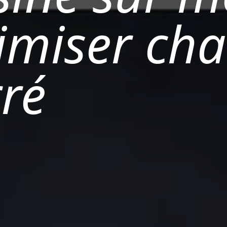
ptimiser ch
ré