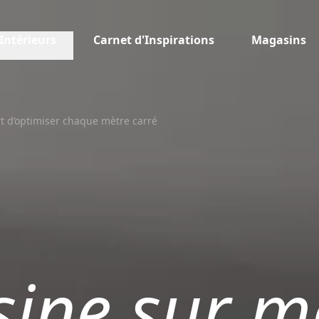
Intérieurs
Carnet d'Inspirations
Magasins
art d’optimiser chaque mètre carré
isine sur m