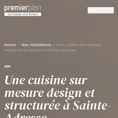
Aller au contenu principal
Menu
Cuisines Premier Plan
Home
-
Nos réalisations
-
Une cuisine sur mesure
design et structurée à Sainte-Adresse
Une cuisine sur
mesure design et
structurée à Sainte-
Adresse