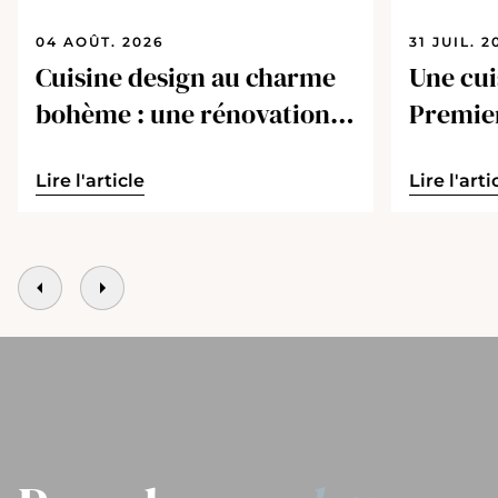
04 AOÛT. 2026
31 JUIL. 2
Cuisine design au charme
Une cui
bohème : une rénovation
Premie
réussie
Lire l'article
Lire l'arti