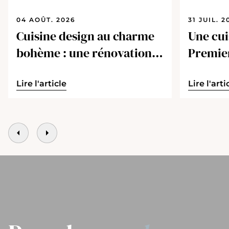
04 AOÛT. 2026
31 JUIL. 2
Cuisine design au charme
Une cui
bohème : une rénovation
Premie
réussie
Lire l'article
Lire l'arti