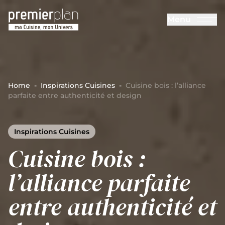
Aller au contenu principal
Menu
Cuisines Premier Plan
Home
-
Inspirations Cuisines
-
Cuisine bois : l’alliance
parfaite entre authenticité et design
Inspirations Cuisines
Cuisine bois :
l’alliance parfaite
entre authenticité et