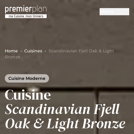
Aller au contenu principal
Menu
Cuisines Premier Plan
Home
-
Cuisines
-
Scandinavian Fjell Oak & Light
Bronze
Cuisine Moderne
Cuisine
Scandinavian Fjell
Oak & Light Bronze