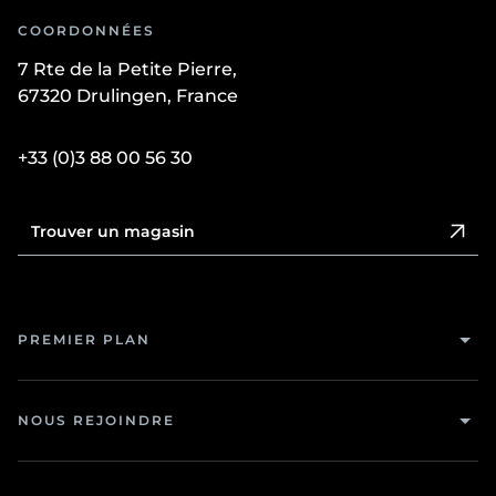
COORDONNÉES
7 Rte de la Petite Pierre,
67320 Drulingen, France
+33 (0)3 88 00 56 30
Buanderie
Trouver un magasin
Bureau
Bibliothèque
Cellier
Claustra
PREMIER PLAN
Chambre
Dressing
NOUS REJOINDRE
Entrée
Meuble TV